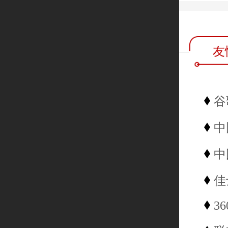
友
谷
中
中
佳
36